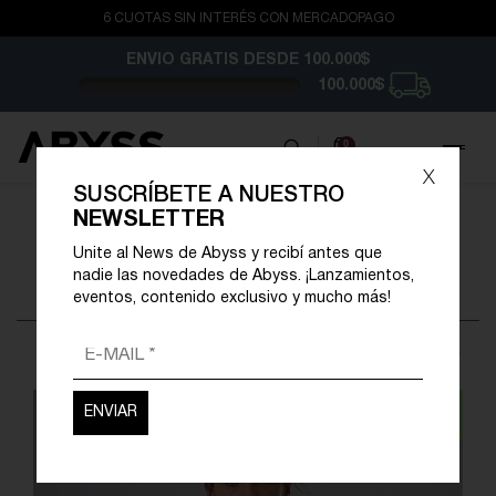
6 CUOTAS SIN INTERÉS CON MERCADOPAGO
ENVIO GRATIS
DESDE 100.000$
100.000$
0
x
SUSCRÍBETE A NUESTRO
NEWSLETTER
CATÁLOGO ABYSS
Unite al News de Abyss y recibí antes que
Se encontraron
182 resultados
nadie las novedades de Abyss. ¡Lanzamientos,
eventos, contenido exclusivo y mucho más!