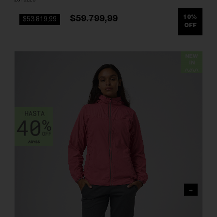
$59.799,99
10%
$53.819,99
OFF