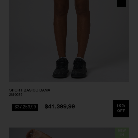
SHORT BASICO DAMA
26I-0289
$41.399,99
10%
$37.259,99
OFF