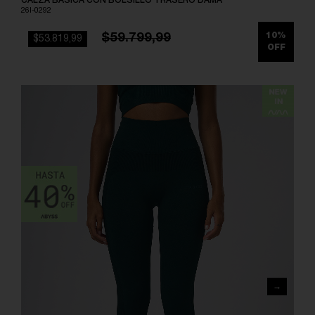
CALZA BASICA CON BOLSILLO TRASERO DAMA
26I-0292
$59.799,99
10%
$53.819,99
OFF