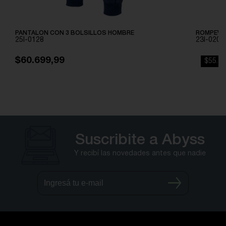
PANTALON CON 3 BOLSILLOS HOMBRE
ROMPEVI
25I-0128
23I-0201
$60.699,99
$55.19
Suscribite a Abyss
Y recibí las novedades antes que nadie