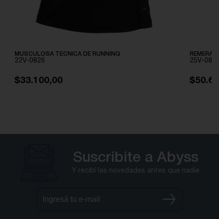
MUSCULOSA TECNICA DE RUNNING
REMERA T
22V-0826
25V-082
$33.100,00
$50.60
Suscribite a Abyss
Y recibí las novedades antes que nadie