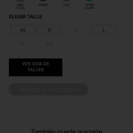
GRIS
NEGRO
UVA
VERDE
CLARO
CLARO
ELEGIR TALLE
XS
S
M
L
XL
XXL
VER GUIA DE
TALLES
Agregar a mi compra
También puede gustarte