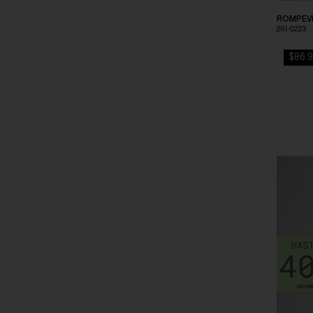
GRIS OSCURO
ROMPEVI
26I-0223
GRIS PLATA
$86.9
LAVANDA
LILA
LILA AMARRONADO
LILA CLARO
MAGENTA
NEGRO
OCEANO
OCEANO OSCURO
PETROLEO
PIEL