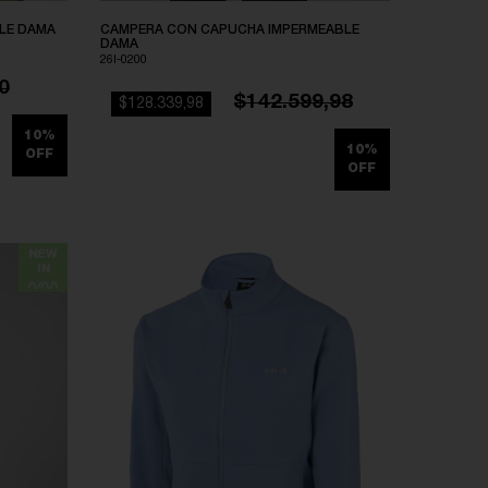
LE DAMA
CAMPERA CON CAPUCHA IMPERMEABLE
DAMA
26I-0200
0
$142.599,98
$128.339,98
10%
10%
OFF
OFF