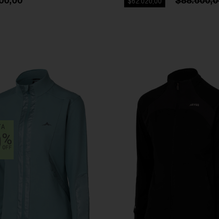
00,00
$88.600,0
$62.020,00