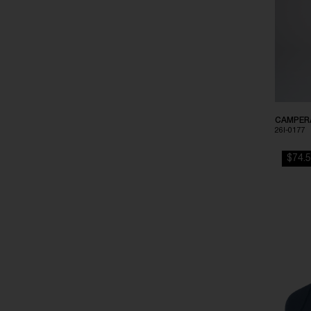
PIEL OSCURO
ROSA
ROSA FUERTE
UVA
CAMPER
UVA ROSADO
26I-0177
VERDE
$74.5
VERDE SECO
VIOLETA
VIOLETA AZULADO
VIOLETA MELANGE
VIOLETA OSCURO