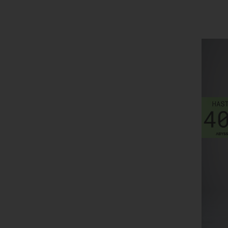
REMERAS
BORDO
SHORTS Y BERMUDAS
BORDO CLARO
CARMIN
CEMENTO
CORAL
CYAN
ESMERALDA
FUCSIA
FUCSIA OSCURO
GRIS CLARO
GRIS MELANGE
GRIS MELANGE CLARO