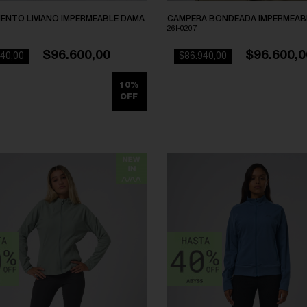
ENTO LIVIANO IMPERMEABLE DAMA
CAMPERA BONDEADA IMPERMEAB
26I-0207
$96.600,00
$96.600,0
40,00
$86.940,00
10%
OFF