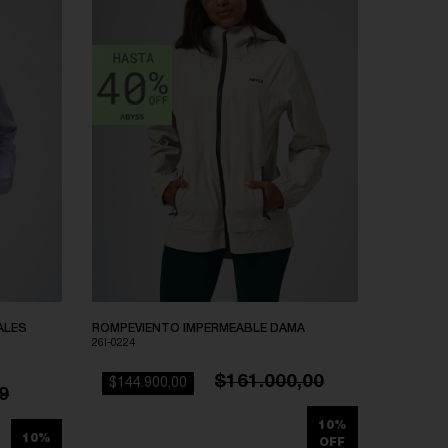
ALES
ROMPEVIENTO IMPERMEABLE DAMA
26I-0224
$161.000,00
$144.900,00
9
10%
10%
OFF