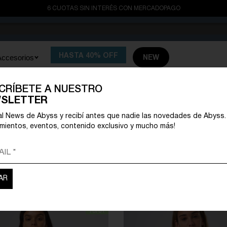
6 CUOTAS SIN INTERÉS CON MERCADOPAGO
HASTA 40% OFF
Accesorios
NEW
CRÍBETE A NUESTRO
ÁLOGO ABYSS
MUJER
|
CAMP
SLETTER
Se encontraron
36 resultados
al News de Abyss y recibí antes que nadie las novedades de Abyss.
mientos, eventos, contenido exclusivo y mucho más!