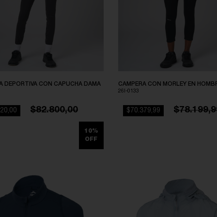
A DEPORTIVA CON CAPUCHA DAMA
CAMPERA CON MORLEY EN HOMB
26I-0133
$82.800,00
$78.199,9
20,00
$70.379,99
10%
OFF