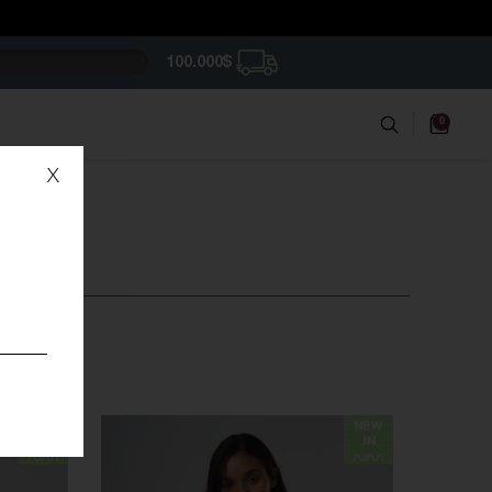
100.000$
0
x
ERAS