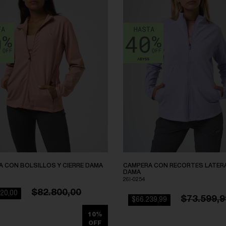
 CON BOLSILLOS Y CIERRE DAMA
CAMPERA CON RECORTES LATER
DAMA
26I-0254
$82.800,00
20,00
$73.599,9
$66.239,99
10%
OFF