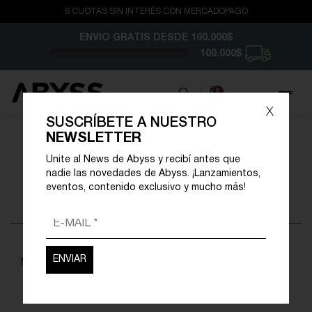
6 CUOTAS SIN INTERÉS CON MERCADOPAGO
ENVIO GRATIS
DESDE 100.000$
100.000$
0
x
SUSCRÍBETE A NUESTRO
NEWSLETTER
CATÁLOGO ABYSS
Unite al News de Abyss y recibí antes que
NIÑO
|
nadie las novedades de Abyss. ¡Lanzamientos,
eventos, contenido exclusivo y mucho más!
Se encontraron
0 resultados
No hay resultados con su busqueda.