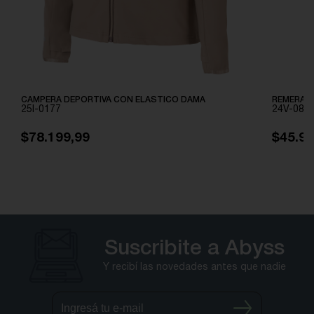
CAMPERA DEPORTIVA CON ELASTICO DAMA
REMERA 
25I-0177
24V-082
$78.199,99
$45.99
Suscribite a Abyss
Y recibí las novedades antes que nadie