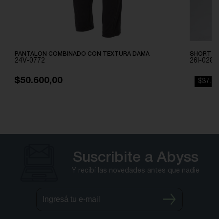
PANTALON COMBINADO CON TEXTURA DAMA
SHORT B
24V-0772
26I-0289
$50.600,00
$37.25
Suscribite a Abyss
Y recibí las novedades antes que nadie