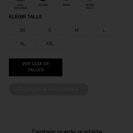
GRIS
NEGRO
ROSA
VERDE
MELANGE
SECO
ELEGIR TALLE
XS
S
M
L
XL
XXL
VER GUIA DE
TALLES
Agregar a mi compra
También puede gustarte